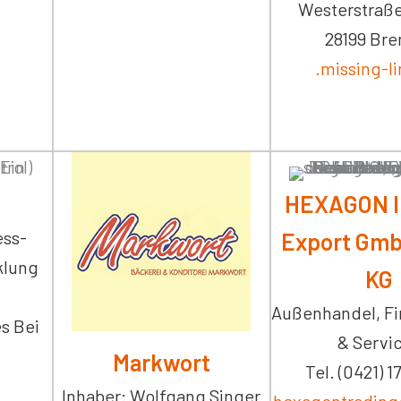
Westerstraße
28199 Br
.missing-l
HEXAGON I
ess-
Export Gmb
klung
KG
Außenhandel, Fi
es Bei
& Servi
Markwort
Tel. (0421) 1
Inhaber: Wolfgang Singer