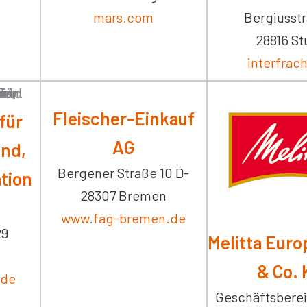
mars.com
Bergiusstr
28816 St
interfrac
Fleischer-Einkauf
für
AG
end,
Bergener Straße 10 D-
ation
28307 Bremen
www.fag-bremen.de
29
Melitta Eur
& Co. 
.de
Geschäftsberei