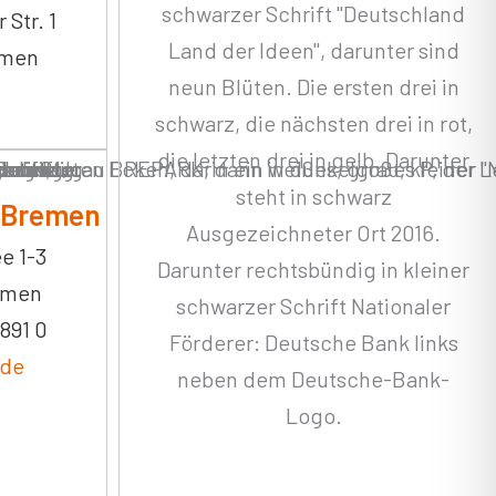
Str. 1
emen
- Bremen
e 1-3
emen
 891 0
.de