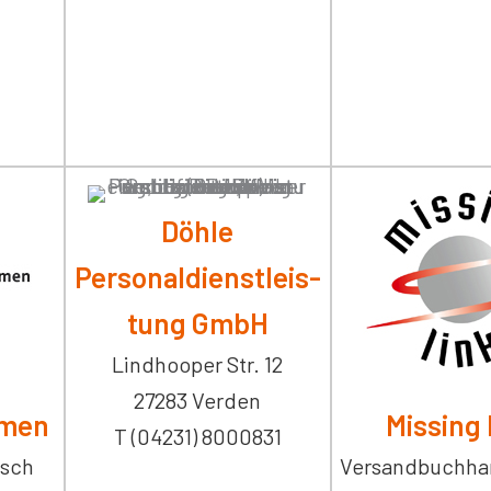
Döhle
Personaldienstleis­
tung GmbH
Lindhooper Str. 12
27283 Verden
emen
Missing 
T (04231) 8000831
isch
Versandbuchha