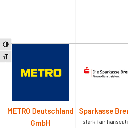
Umschalten auf hohe Kontraste
Schrift vergrößern
METRO Deutschland
Sparkasse Br
stark.fair.hanseat
GmbH