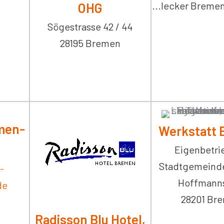
...lecker Bremen
OHG
Sögestrasse 42 / 44
28195 Bremen
men-
Werkstatt
Eigenbetri
Stadtgemeind
-
Hoffmannst
de
28201 Br
Radisson Blu Hotel,