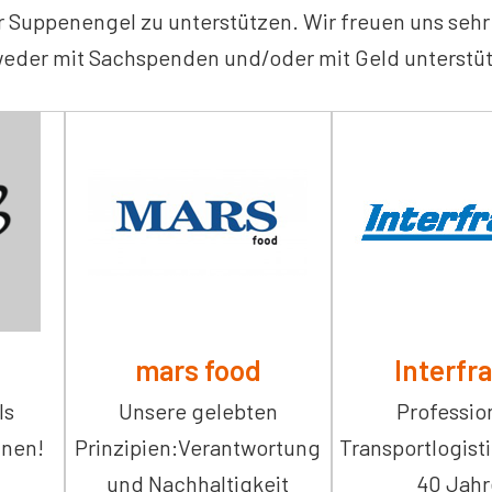
er Suppenengel zu unterstützen. Wir freuen uns sehr
eder mit Sachspenden und/oder mit Geld unterstü
mars food
Interfr
ls
Unsere gelebten
Professio
inen!
Prinzipien:Verantwortung
Transportlogisti
und Nachhaltigkeit
40 Jah