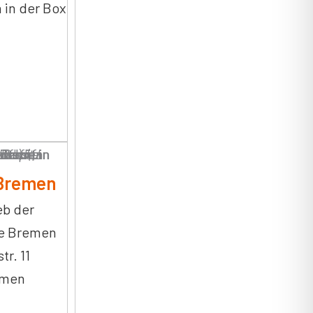
 in der Box
 Bremen
eb der
e Bremen
r. 11
emen