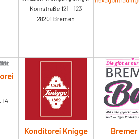
hexagontradin
Kornstraße 121 - 123
28201 Bremen
orei
 14
Konditorei Knigge
Bremer