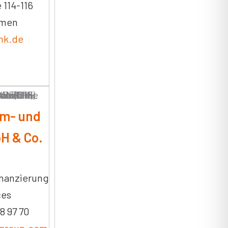
 114-116
emen
ink.de
m- und
H & Co.
nanzierung
ces
78 97 70