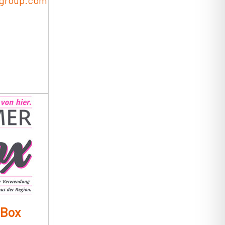
ggroup.com
 Box