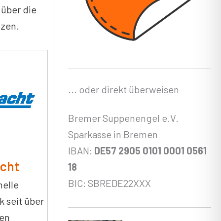
 über die
tzen.
... oder direkt überweisen
Bremer Suppenengel e.V.
Sparkasse in Bremen
IBAN:
DE57 2905 0101 0001 0561
acht
18
BIC: SBREDE22XXX
nelle
k seit über
ren