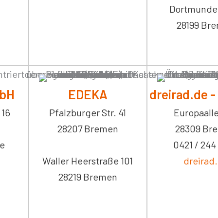
Dortmunder 
28199 Br
bH
EDEKA
dreirad.de 
 16
Pfalzburger Str. 41
Europaalle
28207 Bremen
28309 Br
de
0421 / 244
Waller Heerstraße 101
dreirad
28219 Bremen