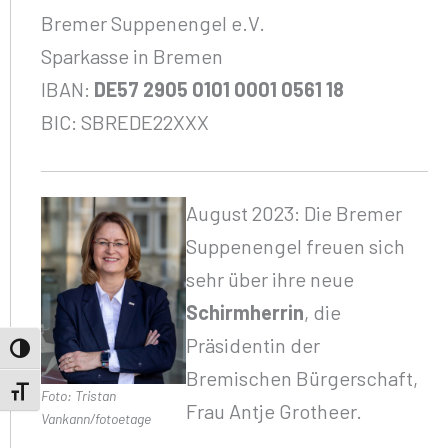
Bremer Suppenengel e.V.
Sparkasse in Bremen
IBAN:
DE57 2905 0101 0001 0561 18
BIC: SBREDE22XXX
August 2023: Die Bremer
Suppenengel freuen sich
sehr über ihre neue
Schirmherrin
, die
Präsidentin der
Umschalten auf hohe Kontraste
Bremischen Bürgerschaft,
Schrift vergrößern
Foto: Tristan
Frau Antje Grotheer.
Vankann/fotoetage