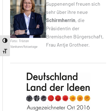
Suppenengel freuen sich
sehr über ihre neue
Schirmherrin
, die
Präsidentin der
Bremischen Bürgerschaft,
Foto: Tristan
Umschalten auf hohe Kontraste
Frau Antje Grotheer.
Vankann/fotoetage
Schrift vergrößern