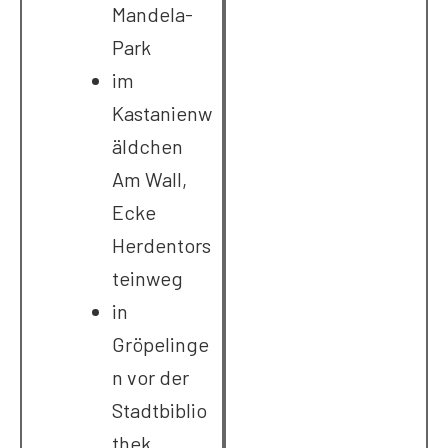
Mandela-
Park
im
Kastanienw
äldchen
Am Wall,
Ecke
Herdentors
teinweg
in
Gröpelinge
n vor der
Stadtbiblio
thek