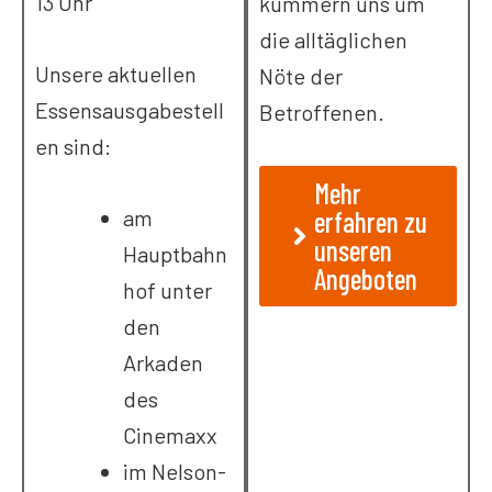
13 Uhr
kümmern uns um
die alltäglichen
Unsere aktuellen
Nöte der
Essensausgabestell
Betroffenen.
en sind:
Mehr
am
erfahren zu
unseren
Hauptbahn
Angeboten
hof unter
den
Arkaden
des
Cinemaxx
im Nelson-